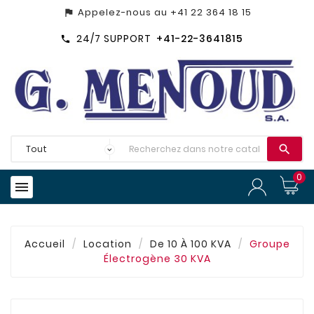
Appelez-nous au
+41 22 364 18 15
assistant_photo
24/7 SUPPORT
+41-22-3641815


0

Accueil
Location
De 10 À 100 KVA
Groupe
Électrogène 30 KVA