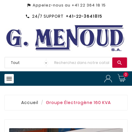
Appelez-nous au
+41 22 364 18 15
assistant_photo
24/7 SUPPORT
+41-22-3641815


0

Accueil
Groupe Électrogène 160 KVA