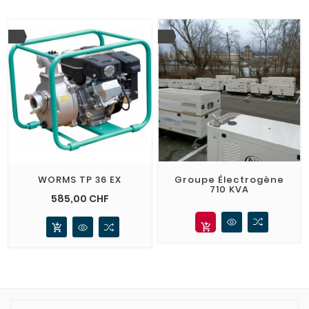
WORMS TP 36 EX
Groupe Électrogène
710 KVA
Prix
585,00 CHF
add_shopping_cart
add_shopping_cart