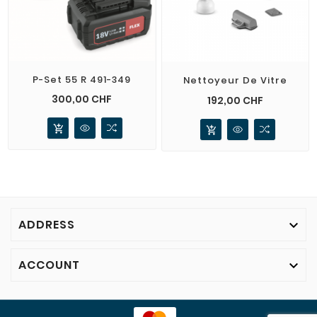
P-Set 55 R 491-349
Nettoyeur De Vitre
Prix
300,00 CHF
Prix
192,00 CHF
add_shopping_cart
add_shopping_cart
ADDRESS

ACCOUNT
