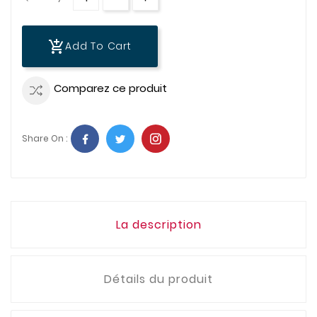
add_shopping_cart
Add To Cart
Comparez ce produit
Share On :
La description
Détails du produit