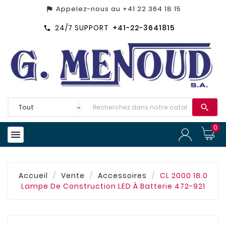
Appelez-nous au
+41 22 364 18 15
assistant_photo
24/7 SUPPORT
+41-22-3641815


0

Accueil
Vente
Accessoires
CL 2000 18.0
Lampe De Construction LED À Batterie 472-921