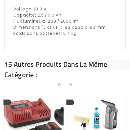
Voltage:
18.0 V
Capacité:
2.5 / 5.0 Ah
Flux lumineux:
1200 / 2000 lm
Dimensions (L x l x H):
193 x 230 x 190 mm
Poids sans batteries:
2.4 kg
15 Autres Produits Dans La Même
Catégorie :
arrow_back
arrow_forward