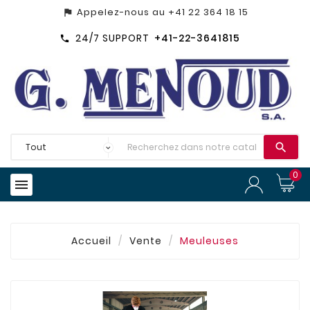
Appelez-nous au
+41 22 364 18 15
assistant_photo
24/7 SUPPORT
+41-22-3641815


0

Accueil
Vente
Meuleuses