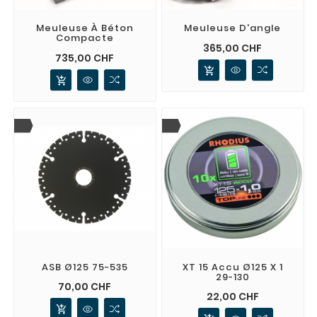
Meuleuse À Béton
Meuleuse D'angle
Compacte
Prix
365,00 CHF
Prix
735,00 CHF
add_shopping_cart
add_shopping_cart
ASB Ø125 75-535
XT 15 Accu Ø125 X 1
29-130
Prix
70,00 CHF
Prix
22,00 CHF
add_shopping_cart