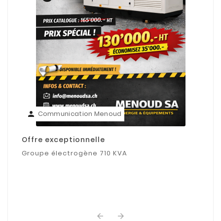
Communication Menoud
person
Offre exceptionnelle
Groupe électrogène 710 KVA
arrow_back
arrow_forward