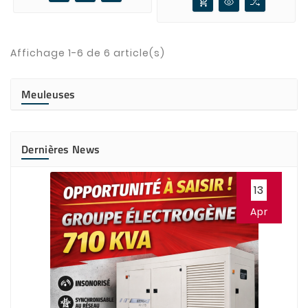
add_shopping_cart
Affichage 1-6 de 6 article(s)
Meuleuses
Dernières News
13
Apr