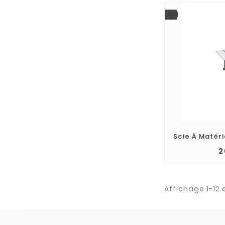
Scie À Matér
2
add_
Affichage 1-12 d