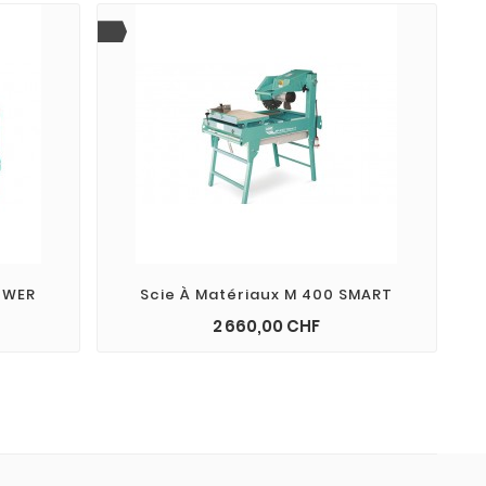
OWER
Scie À Matériaux M 400 SMART
Prix
2 660,00 CHF
add_shopping_cart