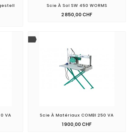
estell
Scie À Sol SW 450 WORMS
Prix
2 850,00 CHF
add_shopping_cart
00 VA
Scie À Matériaux COMBI 250 VA
Prix
1 900,00 CHF
add_shopping_cart