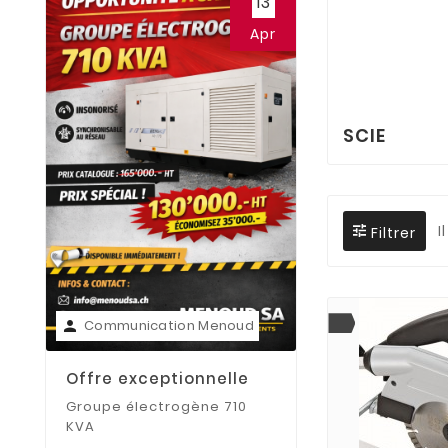
13
Apr
Communication
person
SCIE
Revendeur IME
gamme chantier
I
Filtrer
Communication Menoud
person
Offre exceptionnelle
Groupe électrogène 710
KVA