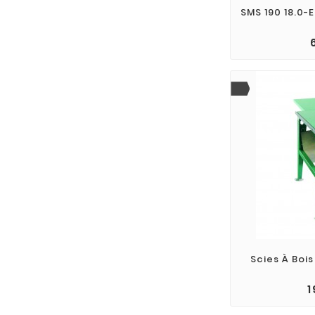
SMS 190 18.0-
add_
Scies À Bois
1
add_