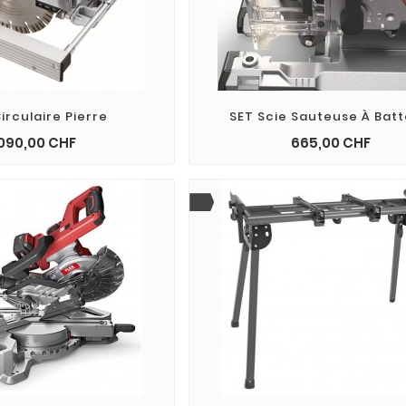
irculaire Pierre
SET Scie Sauteuse À Batt
Prix
Prix
 090,00 CHF
665,00 CHF
shopping_cart
add_shopping_cart