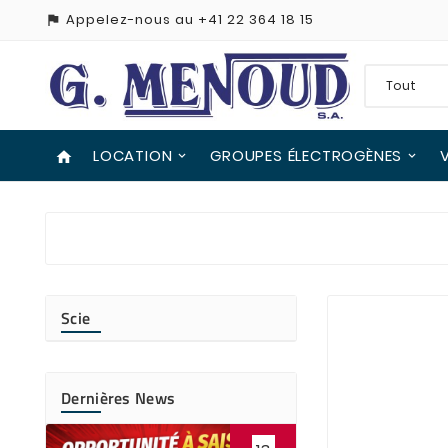
Appelez-nous au
+41 22 364 18 15
assistant_photo
LOCATION
GROUPES ÉLECTROGÈNES
home
Scie
Dernières News