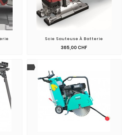
Fo
ST
erie
Scie Sauteuse À Batterie
Prix
365,00 CHF
add_shopping_cart