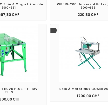
EC Scie À Onglet Radiale
WB 110-260 Universal Unterg
500-631
500-658
Prix
Prix
667,80 CHF
220,80 CHF
shopping_cart
add_shopping_cart
 H 110VR PLUS – H 110VF
Scie À Matériaux COMBI 2
PLUS
Prix
1 700,00 CHF
add_shopping_cart
Prix
 900,00 CHF
shopping_cart