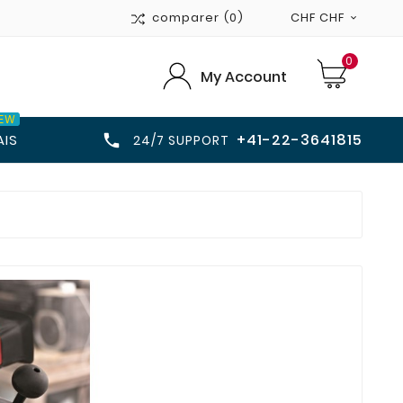
comparer
(0)
CHF CHF

0
My Account
EW
+41-22-3641815

AIS
24/7 SUPPORT