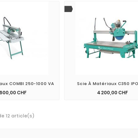
iaux COMBI 250-1000 VA
Scie À Matériaux C350 IP
Prix
Prix
 600,00 CHF
4 200,00 CHF
shopping_cart
add_shopping_cart
e 12 article(s)